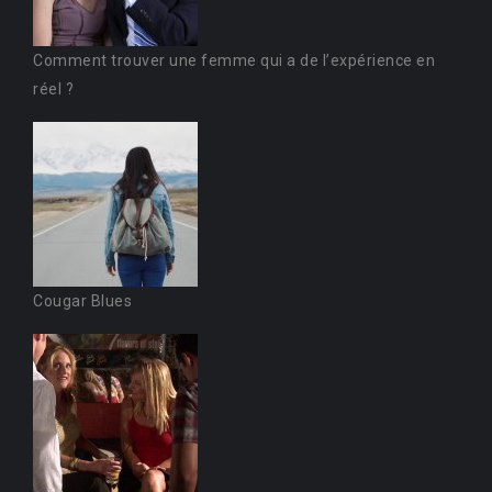
l
e
Comment trouver une femme qui a de l’expérience en
s
réel ?
c
o
r
t
b
e
Cougar Blues
y
l
i
k
d