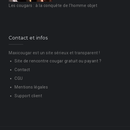
ü
Les cougars : à la conquête de l’homme objet
z
ü
a
e
v
s
Contact et infos
c
c
ı
Maxicougar est un site sérieux et transparent !
o
l
Site de rencontre cougar gratuit ou payant ?
r
a
Contact
t
r
CGU
a
e
Mentions légales
v
s
Support client
c
c
ı
o
i
l
r
s
a